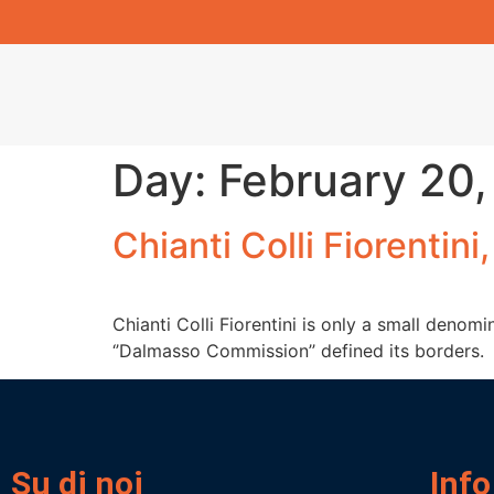
Day:
February 20,
Chianti Colli Fiorentin
Chianti Colli Fiorentini is only a small deno
‘’Dalmasso Commission’’ defined its borders.
Su di noi
Info