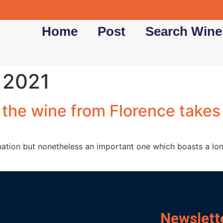
Home
Post
Search Wine
 2021
i, the wine from Florence take
mination but nonetheless an important one which boasts a l
Newslett