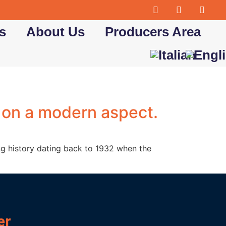
s
About Us
Producers Area
s on a modern aspect.
ong history dating back to 1932 when the
er