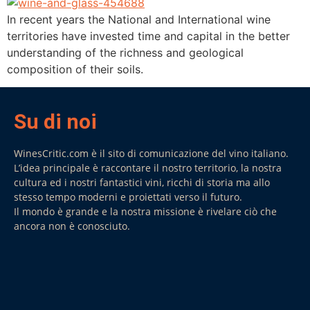
In recent years the National and International wine
territories have invested time and capital in the better
understanding of the richness and geological
composition of their soils.
Su di noi
WinesCritic.com è il sito di comunicazione del vino italiano.
L’idea principale è raccontare il nostro territorio, la nostra
cultura ed i nostri fantastici vini, ricchi di storia ma allo
stesso tempo moderni e proiettati verso il futuro.
Il mondo è grande e la nostra missione è rivelare ciò che
ancora non è conosciuto.