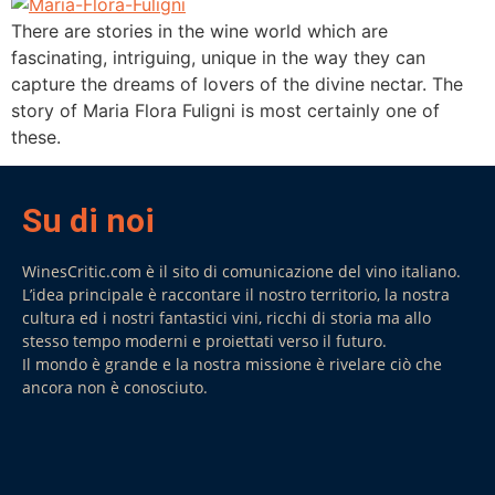
There are stories in the wine world which are
fascinating, intriguing, unique in the way they can
capture the dreams of lovers of the divine nectar. The
story of Maria Flora Fuligni is most certainly one of
these.
Su di noi
WinesCritic.com è il sito di comunicazione del vino italiano.
L’idea principale è raccontare il nostro territorio, la nostra
cultura ed i nostri fantastici vini, ricchi di storia ma allo
stesso tempo moderni e proiettati verso il futuro.
Il mondo è grande e la nostra missione è rivelare ciò che
ancora non è conosciuto.