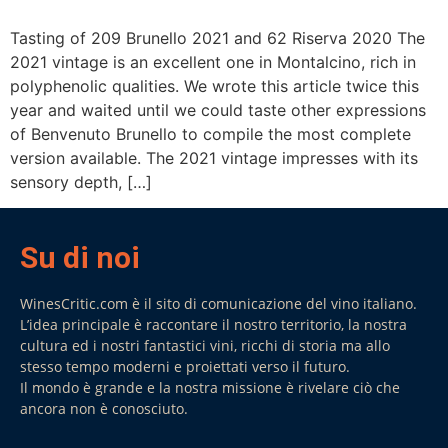
Tasting of 209 Brunello 2021 and 62 Riserva 2020 The
2021 vintage is an excellent one in Montalcino, rich in
polyphenolic qualities. We wrote this article twice this
year and waited until we could taste other expressions
of Benvenuto Brunello to compile the most complete
version available. The 2021 vintage impresses with its
sensory depth, […]
Su di noi
WinesCritic.com è il sito di comunicazione del vino italiano.
L’idea principale è raccontare il nostro territorio, la nostra
cultura ed i nostri fantastici vini, ricchi di storia ma allo
stesso tempo moderni e proiettati verso il futuro.
Il mondo è grande e la nostra missione è rivelare ciò che
ancora non è conosciuto.