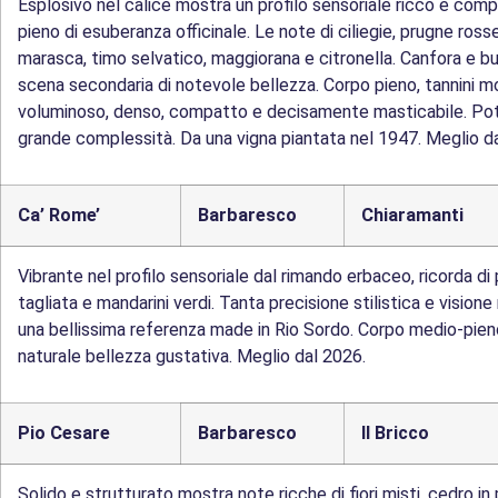
Esplosivo nel calice mostra un profilo sensoriale ricco e co
pieno di esuberanza officinale. Le note di ciliegie, prugne ross
marasca, timo selvatico, maggiorana e citronella. Canfora e b
scena secondaria di notevole bellezza. Corpo pieno, tannini mor
voluminoso, denso, compatto e decisamente masticabile. Pot
grande complessità. Da una vigna piantata nel 1947. Meglio d
Ca’ Rome’
Barbaresco
Chiaramanti
Vibrante nel profilo sensoriale dal rimando erbaceo, ricorda di
tagliata e mandarini verdi. Tanta precisione stilistica e visio
una bellissima referenza made in Rio Sordo. Corpo medio-pieno,
naturale bellezza gustativa. Meglio dal 2026.
Pio Cesare
Barbaresco
Il Bricco
Solido e strutturato mostra note ricche di fiori misti, cedro in 