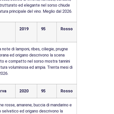
strutturato ed elegante nel sorso chiude
atura principale del vino. Meglio dal 2026.
2019
95
Rosso
ote di lamponi, ribes, ciliegie, prugne
orana ed origano descrivono la scena
ato e compatto nel sorso mostra tannini
atura voluminosa ed ampia. Trenta mesi di
2026.
erva
2020
95
Rosso
gne rosse, amarene, buccia di mandarino e
mo selvatico ed origano descrivono la