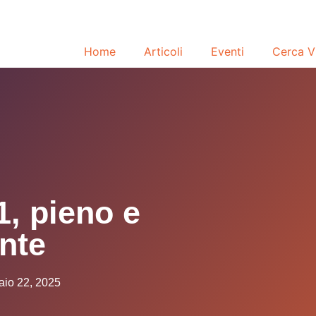
Home
Articoli
Eventi
Cerca V
, pieno e
nte
io 22, 2025