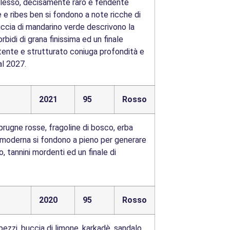
mplesso, decisamente raro e fendente
e e ribes ben si fondono a note ricche di
uccia di mandarino verde descrivono la
bidi di grana finissima ed un finale
ente e strutturato coniuga profondità e
al 2027.
2021
95
Rosso
 prugne rosse, fragoline di bosco, erba
ne moderna si fondono a pieno per generare
 tannini mordenti ed un finale di
2020
95
Rosso
pezzi, buccia di limone, karkadè, sandalo,