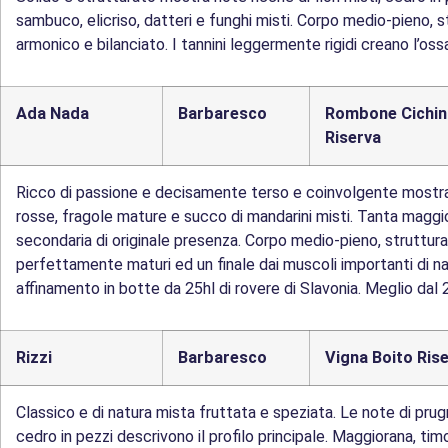
sambuco, elicriso, datteri e funghi misti. Corpo medio-pieno, 
armonico e bilanciato. I tannini leggermente rigidi creano l’oss
Ada Nada
Barbaresco
Rombone Cichin
Riserva
Ricco di passione e decisamente terso e coinvolgente mostra n
rosse, fragole mature e succo di mandarini misti. Tanta maggi
secondaria di originale presenza. Corpo medio-pieno, struttur
perfettamente maturi ed un finale dai muscoli importanti di n
affinamento in botte da 25hl di rovere di Slavonia. Meglio dal 
Rizzi
Barbaresco
Vigna Boito Ris
Classico e di natura mista fruttata e speziata. Le note di pru
cedro in pezzi descrivono il profilo principale. Maggiorana, ti