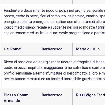
Fendente e decisamente ricco di polpa nel profilo sensoriale ri
bosco, cedro in pezzi, fiori di sambuco, gelsomino, cumino, s
energia e solarità emergono dal calice con sfumature di alloro
Corpo medio-pieno, regale e suadente nel sorso mostra tannin
sapientemente ed un finale di notevole progressione e persis
Ca’ Rome’
Barbaresco
Maria di Brün
Ricco di passione ed energia rossa ricorda di fragoline di bosco
cedro in pezzi, nepitella, maggiorana, timo selvatico e canfor
profilo sensoriale alterna sfumature di bergamotto, alloro e mi
perfettamente maturi ed un finale di incredibile grazia e profon
Piazzo Comm.
Barbaresco
Rizzi Vigna Frat
Armando