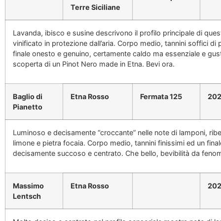
Terre Siciliane
Lavanda, ibisco e susine descrivono il profilo principale di que
vinificato in protezione dall’aria. Corpo medio, tannini soffici di
finale onesto e genuino, certamente caldo ma essenziale e gus
scoperta di un Pinot Nero made in Etna. Bevi ora.
Baglio di
Etna Rosso
Fermata 125
20
Pianetto
Luminoso e decisamente “croccante” nelle note di lamponi, rib
limone e pietra focaia. Corpo medio, tannini finissimi ed un final
decisamente succoso e centrato. Che bello, bevibilità da feno
Massimo
Etna Rosso
20
Lentsch