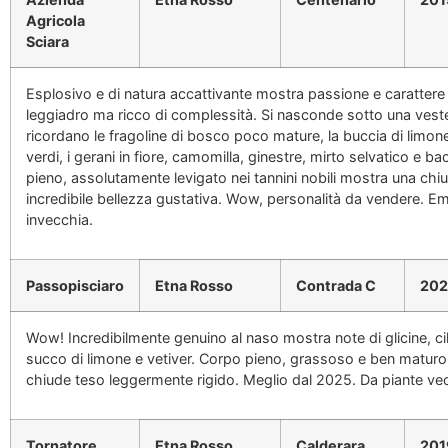
Agricola
Sciara
Esplosivo e di natura accattivante mostra passione e carattere
leggiadro ma ricco di complessità. Si nasconde sotto una veste
ricordano le fragoline di bosco poco mature, la buccia di limone
verdi, i gerani in fiore, camomilla, ginestre, mirto selvatico e 
pieno, assolutamente levigato nei tannini nobili mostra una chi
incredibile bellezza gustativa. Wow, personalità da vendere. E
invecchia.
Passopisciaro
Etna Rosso
Contrada C
20
Wow! Incredibilmente genuino al naso mostra note di glicine, cil
succo di limone e vetiver. Corpo pieno, grassoso e ben maturo
chiude teso leggermente rigido. Meglio dal 2025. Da piante vec
Tornatore
Etna Rosso
Calderara
201