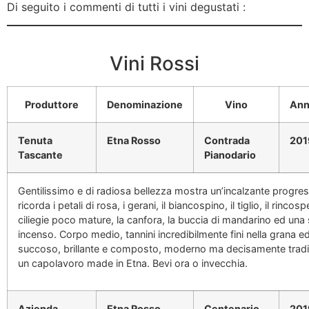
Di seguito i commenti di tutti i vini degustati :
Vini Rossi
Produttore
Denominazione
Vino
Ann
Tenuta
Etna Rosso
Contrada
201
Tascante
Pianodario
Gentilissimo e di radiosa bellezza mostra un’incalzante progre
ricorda i petali di rosa, i gerani, il biancospino, il tiglio, il rinc
ciliegie poco mature, la canfora, la buccia di mandarino ed una 
incenso. Corpo medio, tannini incredibilmente fini nella grana ed
succoso, brillante e composto, moderno ma decisamente tradizi
un capolavoro made in Etna. Bevi ora o invecchia.
Azienda
Etna Rosso
Centenario
201