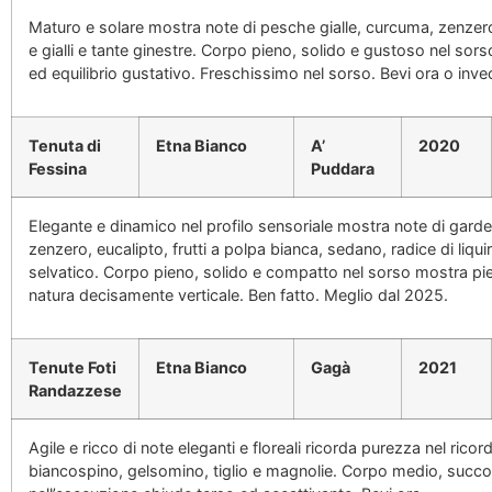
Maturo e solare mostra note di pesche gialle, curcuma, zenzero,
e gialli e tante ginestre. Corpo pieno, solido e gustoso nel so
ed equilibrio gustativo. Freschissimo nel sorso. Bevi ora o inve
Tenuta di
Etna Bianco
A’
2020
Fessina
Puddara
Elegante e dinamico nel profilo sensoriale mostra note di garde
zenzero, eucalipto, frutti a polpa bianca, sedano, radice di liquir
selvatico. Corpo pieno, solido e compatto nel sorso mostra pi
natura decisamente verticale. Ben fatto. Meglio dal 2025.
Tenute Foti
Etna Bianco
Gagà
2021
Randazzese
Agile e ricco di note eleganti e floreali ricorda purezza nel ricordo
biancospino, gelsomino, tiglio e magnolie. Corpo medio, succ