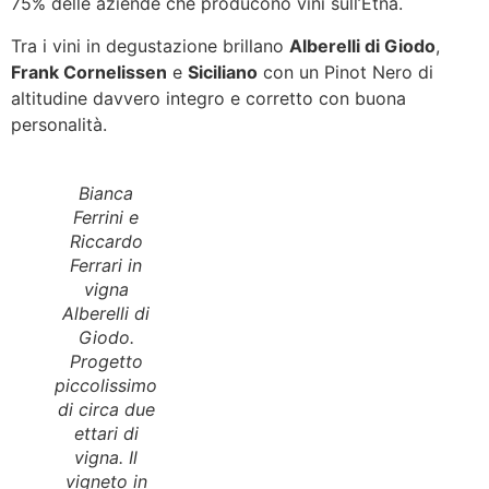
75% delle aziende che producono vini sull’Etna.
Tra i vini in degustazione brillano
Alberelli di Giodo
,
Frank Cornelissen
e
Siciliano
con un Pinot Nero di
altitudine davvero integro e corretto con buona
personalità.
Bianca
Ferrini e
Riccardo
Ferrari in
vigna
Alberelli di
Giodo.
Progetto
piccolissimo
di circa due
ettari di
vigna. Il
vigneto in