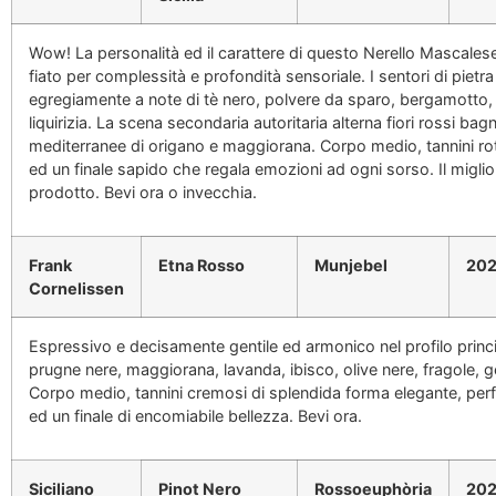
Wow! La personalità ed il carattere di questo Nerello Mascales
fiato per complessità e profondità sensoriale. I sentori di pietr
egregiamente a note di tè nero, polvere da sparo, bergamotto,
liquirizia. La scena secondaria autoritaria alterna fiori rossi ba
mediterranee di origano e maggiorana. Corpo medio, tannini rot
ed un finale sapido che regala emozioni ad ogni sorso. Il miglior
prodotto. Bevi ora o invecchia.
Frank
Etna Rosso
Munjebel
202
Cornelissen
Espressivo e decisamente gentile ed armonico nel profilo princ
prugne nere, maggiorana, lavanda, ibisco, olive nere, fragole, 
Corpo medio, tannini cremosi di splendida forma elegante, per
ed un finale di encomiabile bellezza. Bevi ora.
Siciliano
Pinot Nero
Rossoeuphòria
202