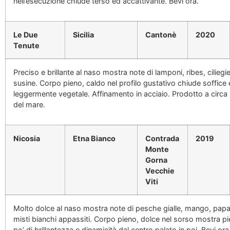
nell’esecuzione chiude terso ed accattivante. Bevi ora.
Le Due
Sicilia
Cantonè
2020
Tenute
Preciso e brillante al naso mostra note di lamponi, ribes, cilieg
susine. Corpo pieno, caldo nel profilo gustativo chiude soffic
leggermente vegetale. Affinamento in acciaio. Prodotto a circa 9
del mare.
Nicosia
Etna Bianco
Contrada
2019
Monte
Gorna
Vecchie
Viti
Molto dolce al naso mostra note di pesche gialle, mango, papaya
misti bianchi appassiti. Corpo pieno, dolce nel sorso mostra 
po’ di brillantezza e dinamicità dal centro palato in poi. Bevi ora