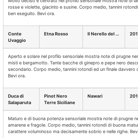
Molto deciso e centrato nel profilo sensoriale mostra note di l
rosse e violette, giacinto e susine. Corpo medio, tannini rotondi
ben eseguito. Bevi ora.
Conte
Etna Rosso
Il Nerello del …
201
Uvaggio
Aperto e solare nel profilo sensoriale mostra note di prugne ner
misti e bergamotto. Tante bacche di ginepro e pepe nero descri
secondario. Corpo medio, tannini rotondi ed un finale davver
Bevi ora.
Duca di
Pinot Nero
Nawari
201
Salaparuta
Terre Siciliane
Maturo e di buona potenza sensoriale mostra note di prugne ne
amarene e fragole. Corpo medio, tannini rotondi di buona maturi
carattere voluminoso ma decisamente sobrio e nelle righe. Bevi