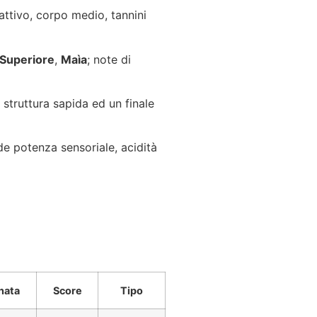
fattivo, corpo medio, tannini
 Superiore
,
Maìa
; note di
 struttura sapida ed un finale
de potenza sensoriale, acidità
nata
Score
Tipo