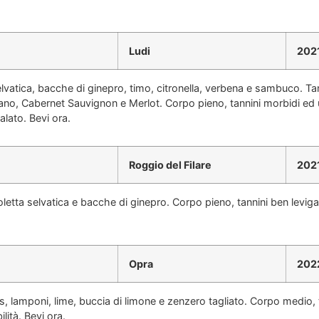
Ludi
202
elvatica, bacche di ginepro, timo, citronella, verbena e sambuco. Tan
ano, Cabernet Sauvignon e Merlot. Corpo pieno, tannini morbidi ed u
alato. Bevi ora.
Roggio del Filare
202
etta selvatica e bacche di ginepro. Corpo pieno, tannini ben levigat
Opra
202
lamponi, lime, buccia di limone e zenzero tagliato. Corpo medio, tan
ità. Bevi ora.