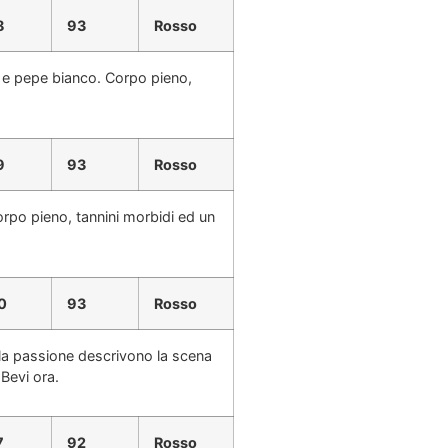
8
93
Rosso
o e pepe bianco. Corpo pieno,
9
93
Rosso
orpo pieno, tannini morbidi ed un
0
93
Rosso
lla passione descrivono la scena
Bevi ora.
7
92
Rosso