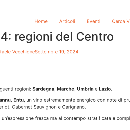
Home
Articoli
Eventi
Cerca V
4: regioni del Centro
faele Vecchione
Settembre 19, 2024
guenti regioni:
Sardegna
,
Marche
,
Umbria
e
Lazio
.
annu
,
Entu
, un vino estremamente energico con note di pr
Merlot, Cabernet Sauvignon e Carignano.
n un’espressione fresca ma al contempo stratificata e compl