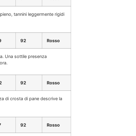
pieno, tannini leggermente rigidi
9
92
Rosso
sa. Una sottile presenza
ora.
2
92
Rosso
za di crosta di pane descrive la
7
92
Rosso