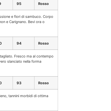
9
95
Rosso
passione e fiori di sambuco. Corpo
gnon e Carignano. Bevi ora o
0
94
Rosso
o tagliato. Fresco ma al contempo
vero slanciato nella forma
0
93
Rosso
no, tannini morbidi di ottima