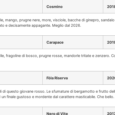
Cosmino
201
lle, mango, prugne nere, more, visciole, bacche di ginepro, sandal
ificato e decisamente appagante. Meglio dal 2026.
Carapace
201
le, fragoline di bosco, prugne rosse, mandorle tritate e zenzero. C
Fòla Riserva
202
ali di questo giovane rosso. Le sfumature di bergamotto e frutto de
un finale gustoso e mordente dal carattere masticabile. Che bello. 
Nero di Vite
201