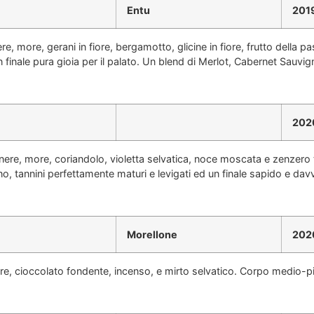
Entu
201
e, more, gerani in fiore, bergamotto, glicine in fiore, frutto della 
n finale pura gioia per il palato. Un blend di Merlot, Cabernet Sauvi
202
e nere, more, coriandolo, violetta selvatica, noce moscata e zenzer
, tannini perfettamente maturi e levigati ed un finale sapido e dav
Morellone
202
e, cioccolato fondente, incenso, e mirto selvatico. Corpo medio-pie