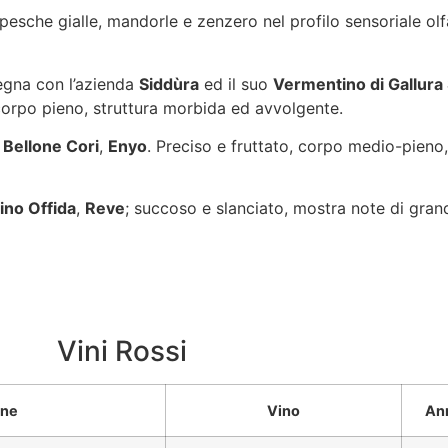
 pesche gialle, mandorle e zenzero nel profilo sensoriale ol
degna con l’azienda
Siddùra
ed il suo
Vermentino di Gallura
corpo pieno, struttura morbida ed avvolgente.
o
Bellone Cori
,
Enyo
. Preciso e fruttato, corpo medio-pieno,
ino Offida
,
Reve
; succoso e slanciato, mostra note di gran
Vini Rossi
one
Vino
An