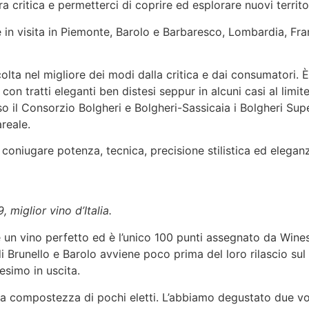
 critica e permetterci di coprire ed esplorare nuovi territor
n visita in Piemonte, Barolo e Barbaresco, Lombardia, Fra
olta nel migliore dei modi dalla critica e dai consumatori. 
on tratti eleganti ben distesi seppur in alcuni casi al limite 
 il Consorzio Bolgheri e Bolgheri-Sassicaia i Bolgheri Sup
reale.
 coniugare potenza, tecnica, precisione stilistica ed eleganz
miglior vino d’Italia.
 un vino perfetto ed è l’unico 100 punti assegnato da Wines
 Brunello e Barolo avviene poco prima del loro rilascio su
simo in uscita.
una compostezza di pochi eletti. L’abbiamo degustato due vo