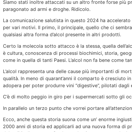
Siamo stati inoltre attaccati su un altro fronte forse più 
paragonato ad armi e droghe. Ridicolo.
La comunicazione salutista in questo 2024 ha accelerato i
per vari motivi. Il primo, il principale, quello che ci semb
qualsiasi altra forma d’alcol presente in altri prodotti.
Certo la molecola sotto attacco è la stessa, quella dell’a
è cultura, conoscenza di processi biochimici, storia, geogra
come in quella di tanti Paesi. L’alcol non fa bene come ta
L’alcol rappresenta una delle cause più importanti di mo
qualità. In meno di quarant’anni il comparto è cresciuto i
adopera per poter produrre vini “digestive”, pilotati dagli 
C’è di molto peggio in giro per i supermercati sotto gli occ
In parallelo un terzo punto che vorrei portare all’attenzio
Ecco, anche questa storia suona come un’ enorme ingiust
2000 anni di storia ed applicarli ad una nuova forma di pro