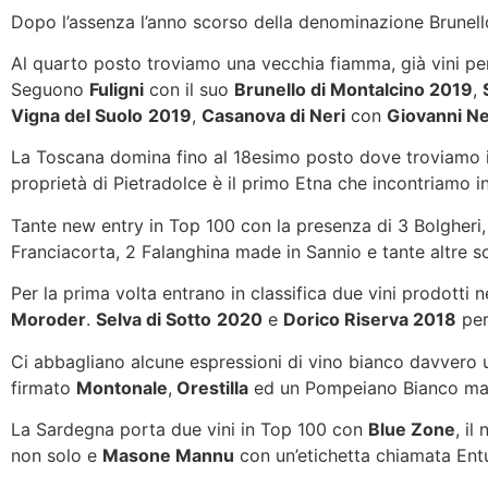
Dopo l’assenza l’anno scorso della denominazione Brunello
Al quarto posto troviamo una vecchia fiamma, già vini pe
Seguono
Fuligni
con il suo
Brunello di Montalcino 2019
,
Vigna del Suolo
2019
,
Casanova di Neri
con
Giovanni Ne
La Toscana domina fino al 18esimo posto dove troviamo 
proprietà di Pietradolce è il primo Etna che incontriamo in 
Tante new entry in Top 100 con la presenza di 3 Bolgheri,
Franciacorta, 2 Falanghina made in Sannio e tante altre s
Per la prima volta entrano in classifica due vini prodotti n
Moroder
.
Selva di Sotto
2020
e
Dorico Riserva 2018
per
Ci abbagliano alcune espressioni di vino bianco davvero 
firmato
Montonale
,
Orestilla
ed un Pompeiano Bianco ma
La Sardegna porta due vini in Top 100 con
Blue Zone
, il
non solo e
Masone Mannu
con un’etichetta chiamata Ent