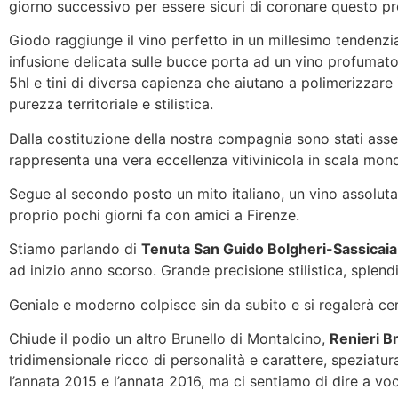
giorno successivo per essere sicuri di coronare questo pr
Giodo raggiunge il vino perfetto in un millesimo tendenz
infusione delicata sulle bucce porta ad un vino profumato,
5hl e tini di diversa capienza che aiutano a polimerizzare i
purezza territoriale e stilistica.
Dalla costituzione della nostra compagnia sono stati asseg
rappresenta una vera eccellenza vitivinicola in scala mond
Segue al secondo posto un mito italiano, un vino assolut
proprio pochi giorni fa con amici a Firenze.
Stiamo parlando di
Tenuta San Guido Bolgheri-Sassicaia
ad inizio anno scorso. Grande precisione stilistica, splend
Geniale e moderno colpisce sin da subito e si regalerà ce
Chiude il podio un altro Brunello di Montalcino,
Renieri B
tridimensionale ricco di personalità e carattere, speziat
l’annata 2015 e l’annata 2016, ma ci sentiamo di dire a vo