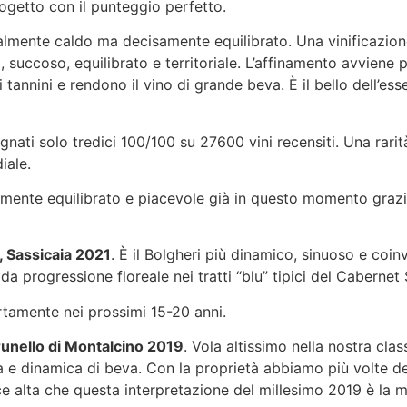
ogetto con il punteggio perfetto.
ialmente caldo ma decisamente equilibrato. Una vinificazio
 succoso, equilibrato e territoriale. L’affinamento avviene 
 tannini e rendono il vino di grande beva. È il bello dell’esse
nati solo tredici 100/100 su 27600 vini recensiti. Una rari
iale.
amente equilibrato e piacevole già in questo momento grazi
, Sassicaia 2021
. È il Bolgheri più dinamico, sinuoso e coin
ida progressione floreale nei tratti “blu” tipici del Cabernet
rtamente nei prossimi 15-20 anni.
runello di Montalcino 2019
. Vola altissimo nella nostra cla
ura e dinamica di beva. Con la proprietà abbiamo più volte 
ce alta che questa interpretazione del millesimo 2019 è la m