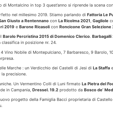
 di Montalcino in top 3 quest’anno si riprende la scena co
rfetto nel millesimo 2019. Stiamo parlando di
Fattoria Le P
San Giusto a Rentennano
con
La Ricolma 2021
,
Gagliole
c
ri 2019
e
Barone Ricasoli
con
Roncicone Gran Selezione
il
Barolo Percristina 2015 di Domenico Clerico
.
Barbagalli
classifica in posizione nr. 24.
 4 Vino Nobile di Montepulciano, 7 Barbaresco, 9 Barolo, 10
orpresa.
elle Marche : un Verdicchio dei Castelli di Jesi di
La Staffa
e
 la precisione.
uniche. Un Vermentino Colli di Luni firmato
La
Pietra del Fo
de in Campania,
Dressel. 19.2
prodotto da
Bosco de’ Med
 nuovo progetto della Famiglia Bacci proprietaria di Castello
u.