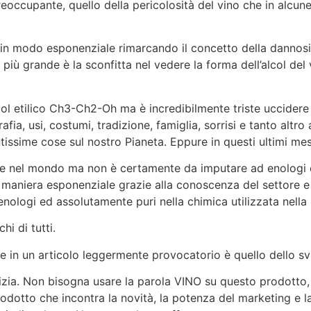
preoccupante, quello della pericolosità del vino che in alcun
n modo esponenziale rimarcando il concetto della dannosità 
ra più grande è la sconfitta nel vedere la forma dell’alcol del
lcol etilico Ch3-Ch2-Oh ma è incredibilmente triste uccidere 
fia, usi, costumi, tradizione, famiglia, sorrisi e tanto altro
ntissime cose sul nostro Pianeta. Eppure in questi ultimi me
rte nel mondo ma non è certamente da imputare ad enologi e
n maniera esponenziale grazie alla conoscenza del settore e 
enologi ed assolutamente puri nella chimica utilizzata nella 
hi di tutti.
ne in un articolo leggermente provocatorio è quello dello svi
izia. Non bisogna usare la parola VINO su questo prodott
dotto che incontra la novità, la potenza del marketing e la v