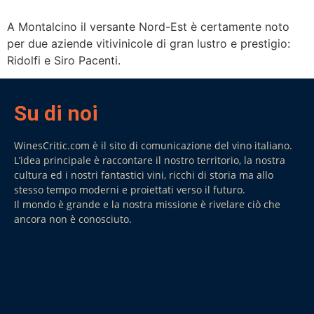
A Montalcino il versante Nord-Est è certamente noto
per due aziende vitivinicole di gran lustro e prestigio:
Ridolfi e Siro Pacenti.
Su di noi
WinesCritic.com è il sito di comunicazione del vino italiano.
L’idea principale è raccontare il nostro territorio, la nostra
cultura ed i nostri fantastici vini, ricchi di storia ma allo
stesso tempo moderni e proiettati verso il futuro.
Il mondo è grande e la nostra missione è rivelare ciò che
ancora non è conosciuto.