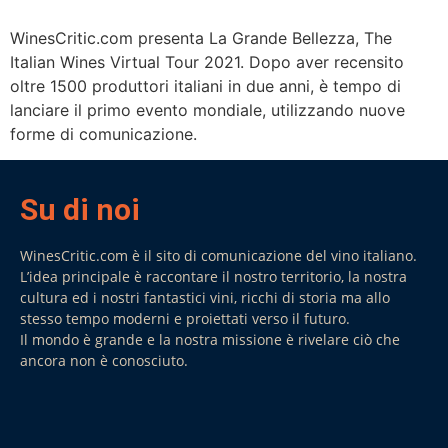
WinesCritic.com presenta La Grande Bellezza, The
Italian Wines Virtual Tour 2021. Dopo aver recensito
oltre 1500 produttori italiani in due anni, è tempo di
lanciare il primo evento mondiale, utilizzando nuove
forme di comunicazione.
Su di noi
WinesCritic.com è il sito di comunicazione del vino italiano.
L’idea principale è raccontare il nostro territorio, la nostra
cultura ed i nostri fantastici vini, ricchi di storia ma allo
stesso tempo moderni e proiettati verso il futuro.
Il mondo è grande e la nostra missione è rivelare ciò che
ancora non è conosciuto.