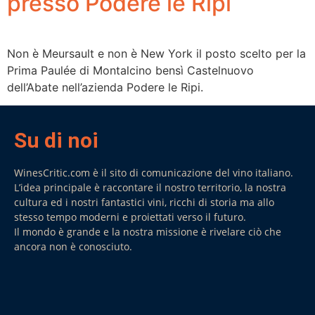
presso Podere le Ripi
Non è Meursault e non è New York il posto scelto per la
Prima Paulée di Montalcino bensì Castelnuovo
dell’Abate nell’azienda Podere le Ripi.
Su di noi
WinesCritic.com è il sito di comunicazione del vino italiano.
L’idea principale è raccontare il nostro territorio, la nostra
cultura ed i nostri fantastici vini, ricchi di storia ma allo
stesso tempo moderni e proiettati verso il futuro.
Il mondo è grande e la nostra missione è rivelare ciò che
ancora non è conosciuto.