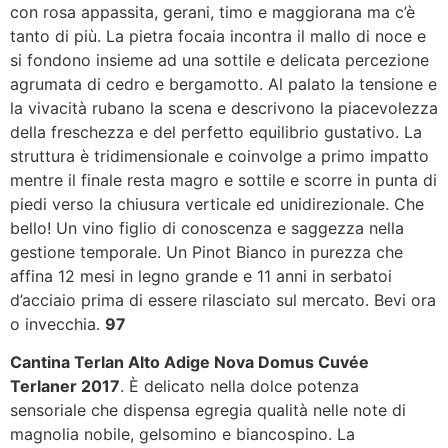
con rosa appassita, gerani, timo e maggiorana ma c’è
tanto di più. La pietra focaia incontra il mallo di noce e
si fondono insieme ad una sottile e delicata percezione
agrumata di cedro e bergamotto. Al palato la tensione e
la vivacità rubano la scena e descrivono la piacevolezza
della freschezza e del perfetto equilibrio gustativo. La
struttura è tridimensionale e coinvolge a primo impatto
mentre il finale resta magro e sottile e scorre in punta di
piedi verso la chiusura verticale ed unidirezionale. Che
bello! Un vino figlio di conoscenza e saggezza nella
gestione temporale. Un Pinot Bianco in purezza che
affina 12 mesi in legno grande e 11 anni in serbatoi
d’acciaio prima di essere rilasciato sul mercato. Bevi ora
o invecchia.
97
Cantina Terlan Alto Adige Nova Domus Cuvée
Terlaner 2017
. È delicato nella dolce potenza
sensoriale che dispensa egregia qualità nelle note di
magnolia nobile, gelsomino e biancospino. La