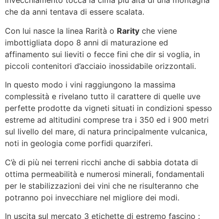
invecchiamento tocca la cima più alta di una montagna
che da anni tentava di essere scalata.
Con lui nasce la linea Rarità o
Rarity
che viene
imbottigliata dopo 8 anni di maturazione ed
affinamento sui lieviti o fecce fini che dir si voglia, in
piccoli contenitori d’acciaio inossidabile orizzontali.
In questo modo i vini raggiungono la massima
complessità e rivelano tutto il carattere di quelle uve
perfette prodotte da vigneti situati in condizioni spesso
estreme ad altitudini comprese tra i 350 ed i 900 metri
sul livello del mare, di natura principalmente vulcanica,
noti in geologia come porfidi quarziferi.
C’è di più nei terreni ricchi anche di sabbia dotata di
ottima permeabilità e numerosi minerali, fondamentali
per le stabilizzazioni dei vini che ne risulteranno che
potranno poi invecchiare nel migliore dei modi.
In uscita sul mercato 3 etichette di estremo fascino :