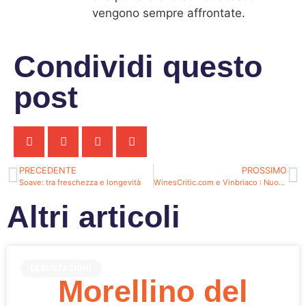
vengono sempre affrontate.
Condividi questo
post
PRECEDENTE
PROSSIMO
Soave: tra freschezza e longevità
WinesCritic.com e Vinbriaco : Nuova Collaborazione su WineShop
Altri articoli
DEGUSTAZIONI
Morellino del