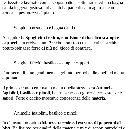
realizzato e lavorato con la seppia battuta sottilissima ed una bagna
cauda leggera gustosa, privata della parte ricca in aglio, che non
arrecava pesantezza al piatto.
Seppie, panzanella e bagna cauda.
A seguire lo
Spaghetto freddo, emulsione di basilico scampi e
capperi
. Un revival anni ’90 che non stona ma su cui si sarebbe
potuto spingere forse di più nel gioco di contrasti.
Spaghetti freddi basilico scampi e capperi.
Due secondi, uno gentilmente aggiunto per noi dallo chef nel menu
4 portate.
Il primo secondo entrava in menu quella stessa sera
Animella
fagiolini, basilico e pinoli
, ben riuscito con gioco di consistenze e
sapori. Forte e deciso mostrava conoscenza della materia.
Animelle fagiolini, basilico e pinoli
In chiusura un ottimo
Manzo, taccole ed estratto di peperoni al
bbq
. Bellissimo per qualità della materia e mix di sapori agrodolci e