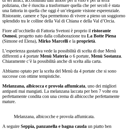
di sei amici, accomunati dall’amore per il vino e per la terra
poliziana, che è riuscita a trasformare quella che per secoli è stata
una fattoria in quella che oggi è un’elegante visione esperenziale.
Ristorante, camere e Spa permettono di vivere a pieno un soggiorno
splendido tra le colline della Val di Chiana e della Val d’Orcia.
Fiore all’occhiello di Fattoria Svetoni è proprio il
ristorante
Osmosi
, progetto nato dalla collaborazione tra
La Botte Piena
(Simone ed Elena),
Mirko Marcelli
e la
proprietà
.
L’esperienza gustativa vede la possibilità di scelta di due Menù
differenti a 4 portate
Menù Materia
o 6 portate,
Menù Sostanza
.
Chiaramente c’è la possibilità anche di scelta alla carta.
Abbiamo optato per la scelta del Menù da 4 portate che si sono
successe con ottime tempistiche.
Melanzana, albicocca e provola affumicata
, uno dei migliori
antipasti mai mangiati. La melanzana laccata per ben 7 volte era
perfettamente condita con una crema di albicocche perfettamente
mature.
Melanzana, albicocche e provola affumicata.
A seguire
Seppia, panzanella e bagna cauda
un piatto ben