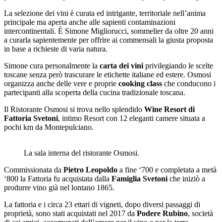
La selezione dei vini è curata ed intrigante, territoriale nell’anima
principale ma aperta anche alle sapienti contaminazioni
intercontinentali. È Simone Migliorucci, sommelier da oltre 20 anni
a curarla sapientemente per offrire ai commensali la giusta proposta
in base a richieste di varia natura.
Simone cura personalmente la
carta dei vini
privilegiando le scelte
toscane senza però trascurare le etichette italiane ed estere. Osmosi
organizza anche delle vere e proprie
cooking class
che conducono i
partecipanti alla scoperta della cucina tradizionale toscana.
Il Ristorante Osmosi si trova nello splendido
Wine Resort di
Fattoria Svetoni
, intimo Resort con 12 eleganti camere situata a
pochi km da Montepulciano.
La sala interna del ristorante Osmosi.
Commissionata da
Pietro Leopoldo
a fine ‘700 e completata a metà
‘800 la Fattoria fu acquistata dalla
Famiglia Svetoni
che iniziò a
produrre vino già nel lontano 1865.
La fattoria e i circa 23 ettari di vigneti, dopo diversi passaggi di
proprietà, sono stati acquistati nel 2017 da
Podere Rubino
, società