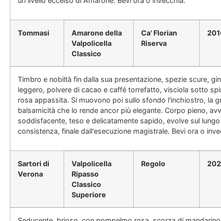
un livello eccelso di Amarone. Bevi ora o invecchia.
Tommasi
Amarone della
Ca' Florian
201
Valpolicella
Riserva
Classico
Timbro e nobiltà fin dalla sua presentazione, spezie scure, gi
leggero, polvere di cacao e caffé torrefatto, visciola sotto spi
rosa appassita. Si muovono poi sullo sfondo l'inchiostro, la gr
balsamicità che lo rende ancor più elegante. Corpo pieno, av
soddisfacente, teso e delicatamente sapido, evolve sul lung
consistenza, finale dall'esecuzione magistrale. Bevi ora o inve
Sartori di
Valpolicella
Regolo
202
Verona
Ripasso
Classico
Superiore
Seducente, brioso, con pompelmo rosa, scorza di mandarino, v