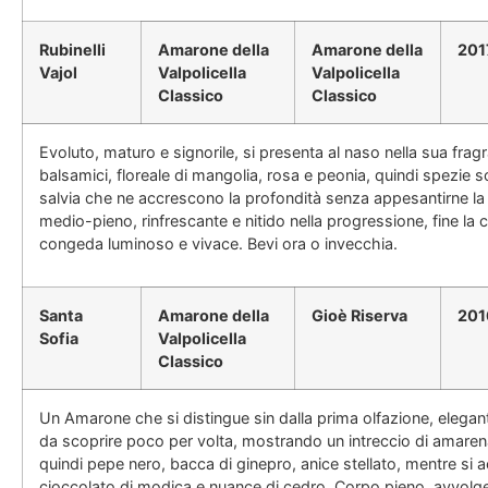
Rubinelli
Amarone della
Amarone della
201
Vajol
Valpolicella
Valpolicella
Classico
Classico
Evoluto, maturo e signorile, si presenta al naso nella sua fra
balsamici, floreale di mangolia, rosa e peonia, quindi spezie s
salvia che ne accrescono la profondità senza appesantirne la
medio-pieno, rinfrescante e nitido nella progressione, fine la
congeda luminoso e vivace. Bevi ora o invecchia.
Santa
Amarone della
Gioè Riserva
201
Sofia
Valpolicella
Classico
Un Amarone che si distingue sin dalla prima olfazione, elegan
da scoprire poco per volta, mostrando un intreccio di amarena,
quindi pepe nero, bacca di ginepro, anice stellato, mentre si a
cioccolato di modica e nuance di cedro. Corpo pieno, avvolg