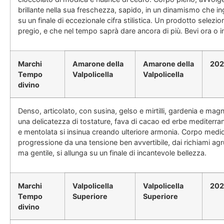
brillante nella sua freschezza, sapido, in un dinamismo che in
su un finale di eccezionale cifra stilistica. Un prodotto selezio
pregio, e che nel tempo saprà dare ancora di più. Bevi ora o i
Marchi
Amarone della
Amarone della
20
Tempo
Valpolicella
Valpolicella
divino
Denso, articolato, con susina, gelso e mirtilli, gardenia e mag
una delicatezza di tostature, fava di cacao ed erbe mediterr
e mentolata si insinua creando ulteriore armonia. Corpo medio
progressione da una tensione ben avvertibile, dai richiami agr
ma gentile, si allunga su un finale di incantevole bellezza.
Marchi
Valpolicella
Valpolicella
202
Tempo
Superiore
Superiore
divino