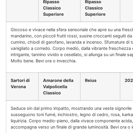
Ripasso
Ripasso
Classico
Classico
Superiore
Superiore
Giocoso e vivace nella sfera sensoriale che apre su una fres
mandarino, con piccoli frutti rossi, susine croccanti seguiti d
cumino, chiodi di garofano, lavanda e incenso. Sfumature di 
vanigliato a corredo. Corpo medio, dalla vibrante freschezza
intrigante, tannino vivido e cesellato, si allunga su un finale s
Molto bene. Bevi ora o invecchia.
Sartori di
Amarone della
Reius
20
Verona
Valpolicella
Classico
Seduce sin dal primo impatto, mostrando una veste signorile e
susseguono toni fumé, inchiostro, legno di cedro, rosa, kark
liquirizia. Corpo medio-pieno, dalla vivace componente acida,
accompagna verso un finale di grande luminosità. Bevi ora o 