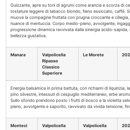
Guizzante, apre su toni di agrumi come arancia e scorza di ced
tostature leggere di tabacco biondo, fieno essiccato, caffé. S
muove la compagine fruttata con prugna croccante e ciliegia, q
nuance di mentuccia. Corpo medio-pieno, avvolgente, ingaggia
progressione dinamica ravvivata dalla sinergia acido-sapida
bellezza gustativa.
Manara
Valpolicella
Le Morete
202
Ripasso
Classico
Superiore
Energia balsamica in prima battuta, con richiami di liquirizia, l
pino silvestre, intessuti di cespuglio mediterraneo, erbe aroma
Sullo sfondo prendono posto i frutti di bosco e la violetta se
pieno, avvolgente e saporito, ravvivato da vivida tensione, fi
Monteci
Valpolicella
Valpolicella
202