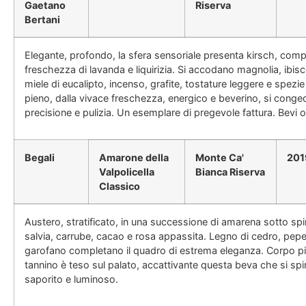
Gaetano
Riserva
Bertani
Elegante, profondo, la sfera sensoriale presenta kirsch, com
freschezza di lavanda e liquirizia. Si accodano magnolia, ibis
miele di eucalipto, incenso, grafite, tostature leggere e spez
pieno, dalla vivace freschezza, energico e beverino, si cong
precisione e pulizia. Un esemplare di pregevole fattura. Bevi o
Begali
Amarone della
Monte Ca'
201
Valpolicella
Bianca Riserva
Classico
Austero, stratificato, in una successione di amarena sotto spirit
salvia, carrube, cacao e rosa appassita. Legno di cedro, pepe
garofano completano il quadro di estrema eleganza. Corpo pie
tannino è teso sul palato, accattivante questa beva che si spi
saporito e luminoso.