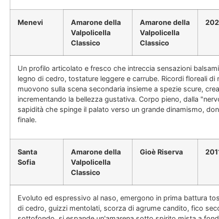
Menevi
Amarone della
Amarone della
20
Valpolicella
Valpolicella
Classico
Classico
Un profilo articolato e fresco che intreccia sensazioni balsamic
legno di cedro, tostature leggere e carrube. Ricordi floreali di
muovono sulla scena secondaria insieme a spezie scure, cre
incrementando la bellezza gustativa. Corpo pieno, dalla "nervo
sapidità che spinge il palato verso un grande dinamismo, don
finale.
Santa
Amarone della
Gioè Riserva
201
Sofia
Valpolicella
Classico
Evoluto ed espressivo al naso, emergono in prima battura tos
di cedro, guizzi mentolati, scorza di agrume candito, fico se
sottofondo, si espande un'amarena sotto spirito mista a fondi