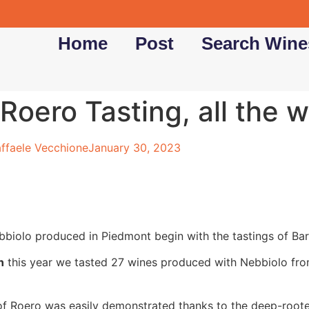
Home
Post
Search Wine
Roero Tasting, all the 
ffaele Vecchione
January 30, 2023
ebbiolo produced in Piedmont begin with the tastings of Ba
n
this year we tasted 27 wines produced with Nebbiolo fro
f ​​Roero was easily demonstrated thanks to the deep-rooted