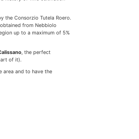
by the Consorzio Tutela Roero.
s obtained from Nebbiolo
 Region up to a maximum of 5%
Calissano
, the perfect
rt of it).
he area and to have the