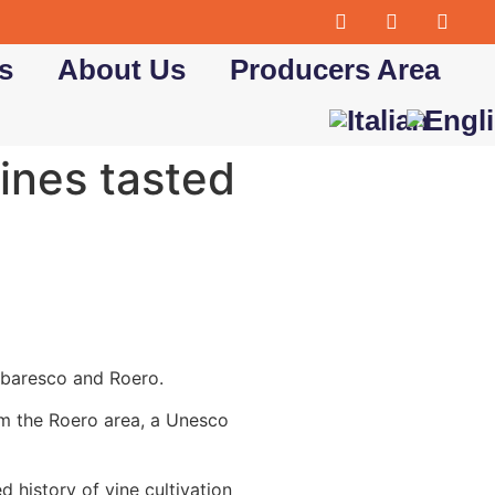
s
About Us
Producers Area
wines tasted
rbaresco and Roero.
m the Roero area, a Unesco
 history of vine cultivation