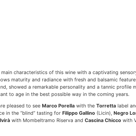
main characteristics of this wine with a captivating senso
shows maturity and radiance with fresh and balsamic features
and, showed a remarkable personality and a tannic profile 
ant to age in the best possible way in the coming years.
are pleased to see
Marco Porella
with the
Torretta
label a
 in the “blind” tasting for
Filippo Gallino
(Licin),
Negro Lo
lvirà
with Mombeltramo Riserva and
Cascina Chicco
with V