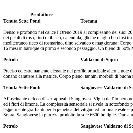
Produttore
Tenuta Sette Ponti
Toscana
Denso e profondo nel calice l’Oreno 2019 al compleanno dei suoi 20 ann
dei petali di rosa, fiori di ibisco, calendula, glicine e tiglio ben fus
mediterraneo ricco di rosmarino, timo selvatico e maggiorana. Corpo pi
16 mesi in barrique di primo e secondo passaggio. Un blend di 50% 
Petrolo
Valdarno di Sopra
Preciso ed estremamente elegante nel profilo principale alterna note di
donano carattere alla matrice. Corpo pieno, tannini morbidi di buona f
Tenuta Sette Ponti
Sangiovese Valdarno di S
Affascinante e ricco di sex appeal il Sangiovese Vigna dell’Impero nell’
ed i fiori di limone. La complessità sensoriale si rivela in sottofondo
leggermente graffianti per la genetica del vitigno ed un finale esile 
Sopra. Sangiovese in purezza prodotto in sole 6600 bottiglie. Due anni
Petrolo
Sangiovese Valdarno di S