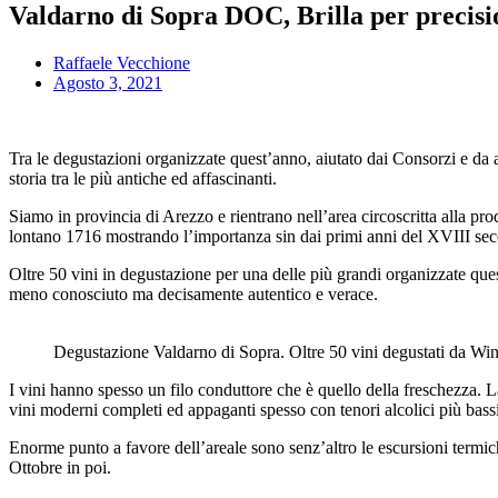
Valdarno di Sopra DOC, Brilla per precisio
Raffaele Vecchione
Agosto 3, 2021
Tra le degustazioni organizzate quest’anno, aiutato dai Consorzi e da 
storia tra le più antiche ed affascinanti.
Siamo in provincia di Arezzo e rientrano nell’area circoscritta alla p
lontano 1716 mostrando l’importanza sin dai primi anni del XVIII secol
Oltre 50 vini in degustazione per una delle più grandi organizzate ques
meno conosciuto ma decisamente autentico e verace.
Degustazione Valdarno di Sopra. Oltre 50 vini degustati da Wi
I vini hanno spesso un filo conduttore che è quello della freschezza. 
vini moderni completi ed appaganti spesso con tenori alcolici più bassi 
Enorme punto a favore dell’areale sono senz’altro le escursioni termich
Ottobre in poi.