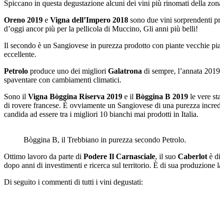
Spiccano in questa degustazione alcuni dei vini più rinomati della zona,
Oreno 2019
e
Vigna dell’Impero 2018
sono due vini sorprendenti p
d’oggi ancor più per la pellicola di Muccino, Gli anni più belli!
Il secondo è un Sangiovese in purezza prodotto con piante vecchie pi
eccellente.
Petrolo
produce uno dei migliori
Galatrona
di sempre, l’annata 2019 
spaventare con cambiamenti climatici.
Sono il
Vigna Bòggina Riserva 2019
e il
Bòggina B 2019
le vere st
di rovere francese. È ovviamente un Sangiovese di una purezza incredib
candida ad essere tra i migliori 10 bianchi mai prodotti in Italia.
Bòggina B, il Trebbiano in purezza secondo Petrolo.
Ottimo lavoro da parte di
Podere Il Carnasciale
, il suo
Caberlot
è di
dopo anni di investimenti e ricerca sul territorio. È di sua produzione l
Di seguito i commenti di tutti i vini degustati: