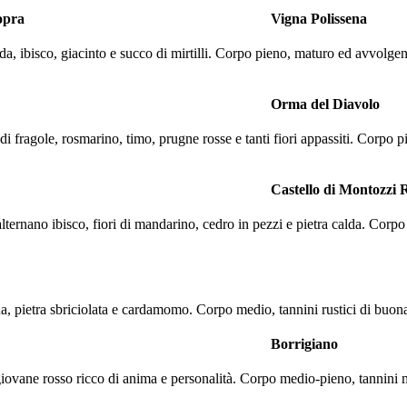
opra
Vigna Polissena
, ibisco, giacinto e succo di mirtilli. Corpo pieno, maturo ed avvolgente 
Orma del Diavolo
di fragole, rosmarino, timo, prugne rosse e tanti fiori appassiti. Corpo p
Castello di Montozzi 
 alternano ibisco, fiori di mandarino, cedro in pezzi e pietra calda. Co
a, pietra sbriciolata e cardamomo. Corpo medio, tannini rustici di buona 
Borrigiano
iovane rosso ricco di anima e personalità. Corpo medio-pieno, tannini m