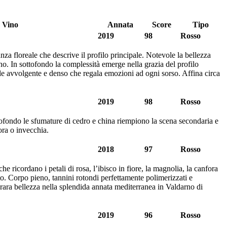
Vino
Annata
Score
Tipo
2019
98
Rosso
za floreale che descrive il profilo principale. Notevole la bellezza
rino. In sottofondo la complessità emerge nella grazia del profilo
ale avvolgente e denso che regala emozioni ad ogni sorso. Affina circa
2019
98
Rosso
ottofondo le sfumature di cedro e china riempiono la scena secondaria e
ora o invecchia.
2018
97
Rosso
e ricordano i petali di rosa, l’ibisco in fiore, la magnolia, la canfora
to. Corpo pieno, tannini rotondi perfettamente polimerizzati e
 rara bellezza nella splendida annata mediterranea in Valdarno di
2019
96
Rosso