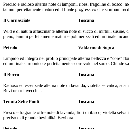
Preciso e radioso alterna note di lamponi, ribes, fragoline di bosco, m
tannini perfettamente maturi ed il finale progressivo che si infiamma d
Il Carnasciale
Toscana
Wild e di natura affascinante alterna note di succo di mirtilli, susine,
pieno, tannini perfettamente maturi e polimerizzati ed un finale inca
Petrolo
Valdarno di Sopra
Limpido ed integro nel profilo principale alterna bellezza e “core” flor
ed un finale armonico e perfettamente scorrevole nel sorso. Chiude sa
Il Borro
Toscana
Radioso ed essenziale alterna note di lavanda, violetta selvatica, susin
Bevi ora o invecchia.
Tenuta Sette Ponti
Toscana
Fresco e fragrante offre note di lavanda, fiori di ibisco, violetta sel
preciso e di grande bevibilità. Bevi ora.
Petrolo
Toscana