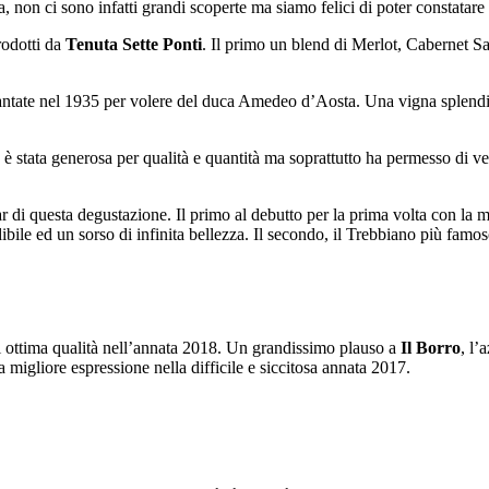
 non ci sono infatti grandi scoperte ma siamo felici di poter constatare l
rodotti da
Tenuta Sette Ponti
. Il primo un blend di Merlot, Cabernet 
antate nel 1935 per volere del duca Amedeo d’Aosta. Una vigna splendid
è stata generosa per qualità e quantità ma soprattutto ha permesso di 
ar di questa degustazione. Il primo al debutto per la prima volta con la
ile ed un sorso di infinita bellezza. Il secondo, il Trebbiano più famos
 ottima qualità nell’annata 2018. Un grandissimo plauso a
Il Borro
, l’
a migliore espressione nella difficile e siccitosa annata 2017.