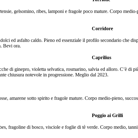
ortensie, gelsomino, ribes, lamponi e fragole poco mature. Corpo medio-p
Corridore
lci ed asfalto caldo. Pieno ed essenziale il profilo secondario che dis
a. Bevi ora.
Caprilius
he di ginepro, violetta selvatica, rosmarino, salvia ed alloro. C’è di p
ante chiusura notevole in progressione. Meglio dal 2023.
osse, amarene sotto spirito e fragole mature. Corpo medio-pieno, succoso
Poggio ai Grilli
es, fragoline di bosco, visciole e foglie di tè verde. Corpo medio, tannin