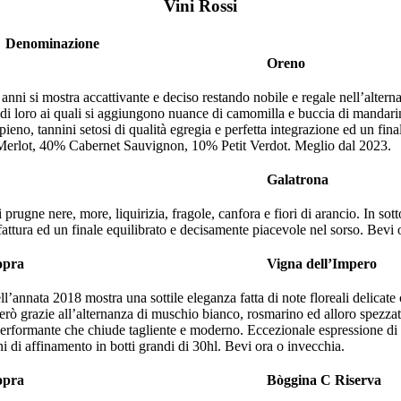
Vini Rossi
Denominazione
Oreno
i si mostra accattivante e deciso restando nobile e regale nell’alternan
i tra di loro ai quali si aggiungono nuance di camomilla e buccia di manda
eno, tannini setosi di qualità egregia e perfetta integrazione ed un fin
Merlot, 40% Cabernet Sauvignon, 10% Petit Verdot. Meglio dal 2023.
Galatrona
 prugne nere, more, liquirizia, fragole, canfora e fiori di arancio. In s
attura ed un finale equilibrato e decisamente piacevole nel sorso. Bevi 
opra
Vigna dell’Impero
annata 2018 mostra una sottile eleganza fatta di note floreali delicate ch
 però grazie all’alternanza di muschio bianco, rosmarino ed alloro spezza
e performante che chiude tagliente e moderno. Eccezionale espressione di
 di affinamento in botti grandi di 30hl. Bevi ora o invecchia.
opra
Bòggina C Riserva