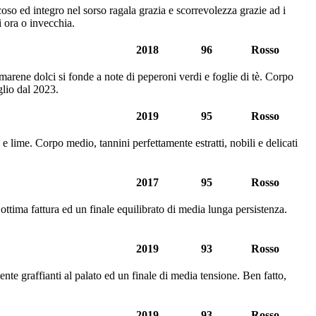
oso ed integro nel sorso ragala grazia e scorrevolezza grazie ad i
i ora o invecchia.
2018
96
Rosso
amarene dolci si fonde a note di peperoni verdi e foglie di tè. Corpo
glio dal 2023.
2019
95
Rosso
e lime. Corpo medio, tannini perfettamente estratti, nobili e delicati
2017
95
Rosso
 ottima fattura ed un finale equilibrato di media lunga persistenza.
2019
93
Rosso
nte graffianti al palato ed un finale di media tensione. Ben fatto,
2019
93
Rosso