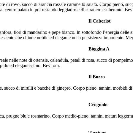
ore di rovo, succo di arancia rossa e caramello salato. Corpo pieno, succ
al centro palato in poi restando leggiadro e di carattere esuberante. Bev
Il Caberlot
 canfora, fiori di mandarino e pepe bianco. In sottofondo l’energia delle 
ndescente che chiude nobile ed elegante nella persistenza imponente. Me
Bòggina A
eale nelle note di ortensie, calendula, petali di rosa, succo di pompelmo 
pido ed elegantissimo. Bevi ora.
Il Borro
e, succo di mirtilli e bacche di ginepro. Corpo pieno, tannini morbidi di
Crognolo
vatica, prugne blu e rosmarino. Corpo medio-pieno, tannini maturi leggerme
Torrione