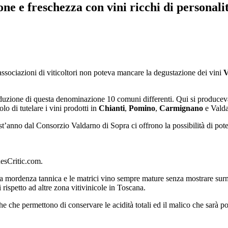
ne e freschezza con vini ricchi di personali
associazioni di viticoltori non poteva mancare la degustazione dei vini
V
roduzione di questa denominazione 10 comuni differenti. Qui si produceva
o di tutelare i vini prodotti in
Chianti
,
Pomino
,
Carmignano
e Vald
t’anno dal Consorzio Valdarno di Sopra ci offrono la possibilità di pote
nesCritic.com.
La mordenza tannica e le matrici vino sempre mature senza mostrare surma
rispetto ad altre zona vitivinicole in Toscana.
e che permettono di conservare le acidità totali ed il malico che sarà po